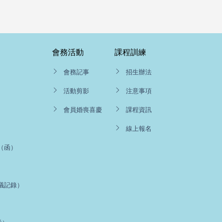
會務活動
課程訓練
會務記事
招生辦法
活動剪影
注意事項
會員婚喪喜慶
課程資訊
線上報名
（函）
議記錄）