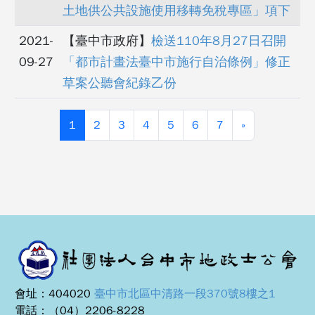
土地供公共設施使用移轉免稅專區」項下
2021-
【臺中市政府】
檢送110年8月27日召開
09-27
「都市計畫法臺中市施行自治條例」修正
草案公聽會紀錄乙份
1
2
3
4
5
6
7
»
會址：404020
臺中市北區中清路一段370號8樓之1
電話：（04）2206-8228