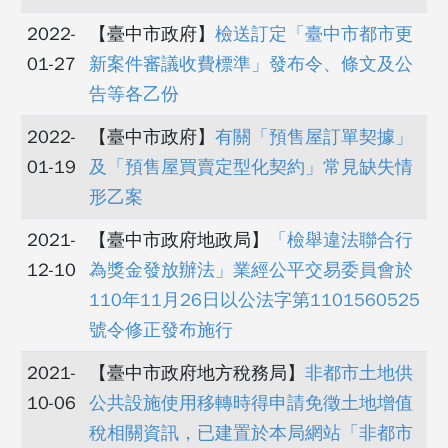
2022-
【臺中市政府】
檢送訂定「臺中市都市更
01-27
新案件審議收費標準」發布令、條文及公
告等各乙份
2022-
【臺中市政府】
有關「預售屋訂單契據」
01-19
及「預售屋買賣定型化契約」常見缺失情
形乙案
2021-
【臺中市政府地政局】
「檢舉違法聯合行
12-10
為獎金發放辦法」業經公平交易委員會於
110年11月26日以公法字第1101560525
號令修正發布施行
2021-
【臺中市政府地方稅務局】
非都市土地供
10-06
公共設施使用移轉時得申請免徵土地增值
稅相關資訊，已建置於本局網站「非都市